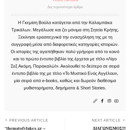
Δες περισσότερα άρθρα
Η Γκεμίση Βούλα κατάγεται από την Καλαμπάκα
Τρικάλων. Μεγάλωσε και ζει μόνιμα στη Σητεία Κρήτης.
Ξεκίνησε ερασιτεχνικά την ενασχόληση της με τη
συγγραφή μέσα από διαφορετικές κατηγορίες ιστοριών.
Οι ιστορίες της αγαπήθηκαν πολύ γρήγορα από το κοινό
και το πρώτο έντυπο βιβλίο της έρχεται με τίτλο «Λίγο
Σεξ Ακόμη, Παρακαλώ!». Ακολουθεί το δεύτερο σε σειρά
έντυπο βιβλίο της με τίτλο «Το Μυστικό Ενός Αγγέλου»,
μία σειρά από e-books, καθώς και δωρεάν διαθέσιμα
μυθιστορήματα, διηγήματα & Short Stories.
PREVIOUS ARTICLE
NEXT ARTICLE
“thematofylakes.gr –
ΔΙΑΓΩΝΙΣΜΟΣ!!!