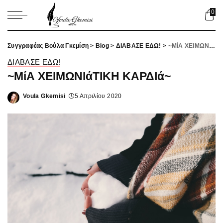
0
Συγγραφέας Βούλα Γκεμίση
>
Blog
>
ΔΙΑΒΑΣΕ ΕΔΩ!
>
~ΜίΑ ΧΕΙΜΩΝΙάΤΙΚΗ ΚΑΡΔΙά~
ΔΙΑΒΑΣΕ ΕΔΩ!
~ΜίΑ ΧΕΙΜΩΝΙάΤΙΚΗ ΚΑΡΔΙά~
Voula Gkemisi
5 Απριλίου 2020
Posted
by