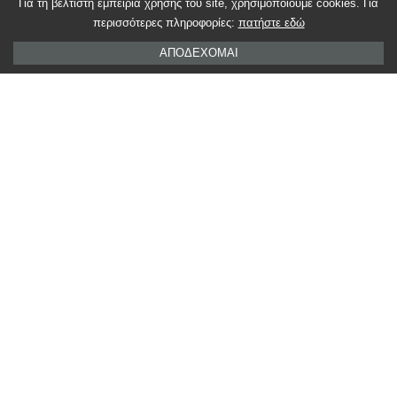
Για τη βέλτιστη εμπειρία χρήσης του site, χρησιμοποιούμε cookies. Για
ΑΦΙΈΡΩΜΑ
ΒΙΒΛΊΟ
ΒΙΒΛΙΟΑΦΙΈΡΩΜΑ
περισσότερες πληροφορίες:
πατήστε εδώ
ΒΟΎΛΑ ΓΚΕΜΊΣΗ
ΈΝΤΥΠΟΒΙΒΛΊΟ
ΑΠΟΔΈΧΟΜΑΙ
ΚΡΉΤΗ
ΣΥΓΓΡΑΦΈΑΣ
ΧΙΟΥΜΟΡΙΣΤΙΚΌ
ΧΙΟΥΜΟΡΙΣΤΙΚΌΒΙΒΛΊΟ
Ποια είναι η αντίδρασή σας;
0
0
0
0
0
0
0
SHARES