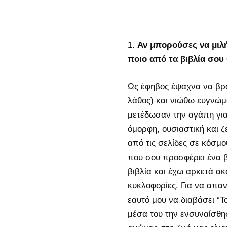
Αν μπορούσες να μιλ
ποιο από τα βιβλία σου θ
Ως έφηβος έψαχνα να βρ
λάθος) και νιώθω ευγνώμ
μετέδωσαν την αγάπη για 
όμορφη, ουσιαστική και ζ
από τις σελίδες σε κόσμ
που σου προσφέρει ένα β
βιβλία και έχω αρκετά ακ
κυκλοφορίες. Για να απα
εαυτό μου να διαβάσει “Το
μέσα του την ενσυναίσθησ