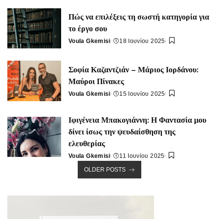
by
Πώς να επιλέξεις τη σωστή κατηγορία για
το έργο σου
Voula Gkemisi
18 Ιουνίου 2025
Posted
by
Σοφία Καζαντζιάν – Μάριος Ιορδάνου:
Μαύροι Πίνακες
Voula Gkemisi
15 Ιουνίου 2025
Posted
by
Ιφιγένεια Μπακογιάννη: Η Φαντασία μου
δίνει ίσως την ψευδαίσθηση της
ελευθερίας
Voula Gkemisi
11 Ιουνίου 2025
Posted
OLDER POSTS
by