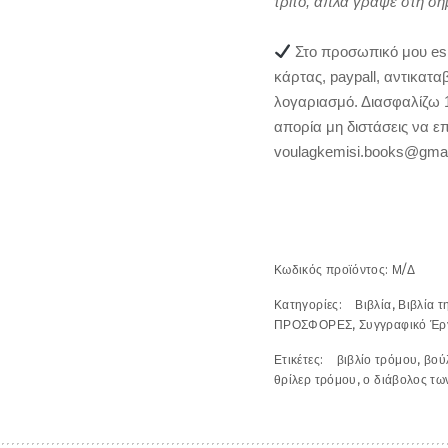
τρίτο, απλά γράψε στη ση
Στο προσωπικό μου es
κάρτας, paypall, αντικατ
λογαριασμό. Διασφαλίζω 1
απορία μη διστάσεις να επ
voulagkemisi.books@gmai
Κωδικός προϊόντος:
Μ/Δ
Κατηγορίες:
Βιβλία
,
Βιβλία τ
ΠΡΟΣΦΟΡΕΣ
,
Συγγραφικό Έρ
Ετικέτες:
βιβλίο τρόμου
,
βού
θρίλερ τρόμου
,
ο διάβολος τω