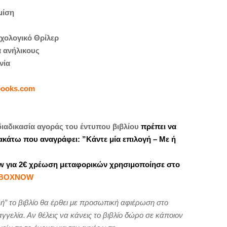
μίση
χολογικό Θρίλερ
α ανήλικους
νία
books.com
διαδικασία αγοράς του έντυπου βιβλίου
πρέπει να
ακάτω που αναγράφει: ”Κάντε μία επιλογή – Με ή
w για 2€ χρέωση μεταφορικών χρησιμοποίησε στο
BOXNOW
ή” το βιβλίο θα έρθει με προσωπική αφιέρωση στο
γγελία. Αν θέλεις να κάνεις το βιβλίο δώρο σε κάποιον