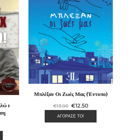
Μπλέξαν Οι Ζωές Μας (Έντυπο)
λώ 1
Original price was: €13.00
Η τρέχουσα τιμή είναι:
€
12.50
€
13.00
ίση
ΑΓΌΡΑΣΕ ΤΟ!