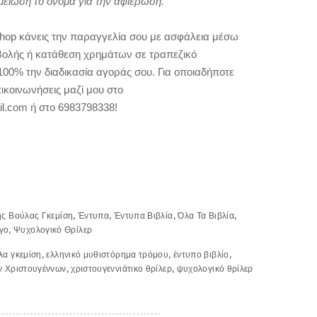
μείωση το όνομα για την αφιέρωση.
hop κάνεις την παραγγελία σου με ασφάλεια μέσω
αβολής ή κατάθεση χρημάτων σε τραπεζικό
00% την διαδικασία αγοράς σου. Για οποιαδήποτε
ικοινωνήσεις μαζί μου στο
l.com ή στο 6983798338!
ης Βούλας Γκεμίση
,
Έντυπα
,
Έντυπα Βιβλία
,
Όλα Τα Βιβλία
,
γο
,
Ψυχολογικό Θρίλερ
λα γκεμίση
,
ελληνικό μυθιστόρημα τρόμου
,
έντυπο βιβλίο
,
ν Χριστουγέννων
,
χριστουγεννιάτικο θρίλερ
,
ψυχολογικό θρίλερ