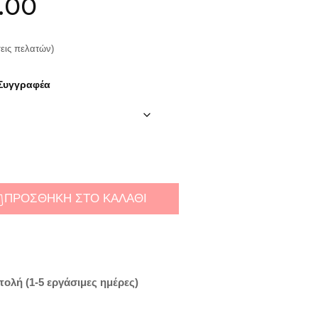
ginal price was: €14.80.
Η τρέχουσα τιμή είναι: €10
.00
εις πελατών)
Συγγραφέα
ΠΡΟΣΘΉΚΗ ΣΤΟ ΚΑΛΆΘΙ
λή (1-5 εργάσιμες ημέρες)