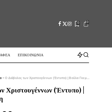
0
0
ΡΑΦΕΑ
ΕΠΙΚΟΙΝΩΝΙΑ
ία
> Ο Διάβολος των Χριστουγέννων (Έντυπο) | Βούλα Γκεμίση
ν Χριστουγέννων (Έντυπο) |
η