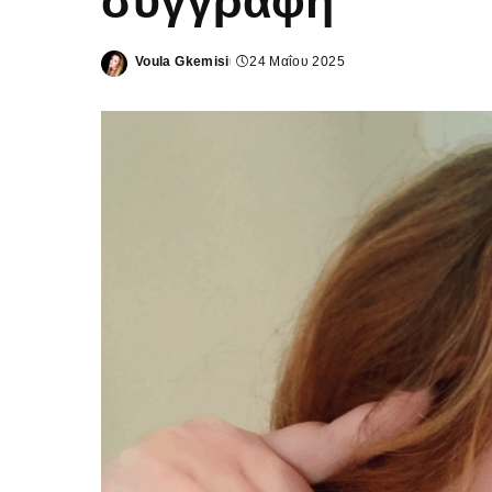
συγγραφή
Voula Gkemisi
24 Μαΐου 2025
Posted
by