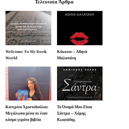
Τελευταία Άρθρα
Welcome To My Book
Κόκκινο – Αθηνά
World
Μαλαπάνη
Κατερίνα Χριστοδούλου:
Το Όνομά Μου Είναι
Μεγάλωσα μέσα σε έναν
Σάντρα – Χάρης
κόσμο γεμάτο βιβλία
Κωφιάδης