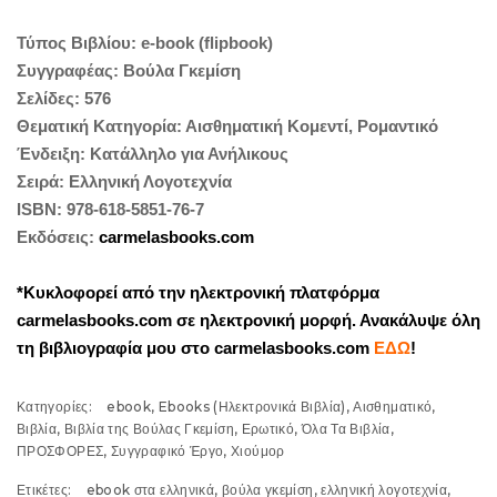
Τύπος Βιβλίου: e-book (flipbook)
Συγγραφέας: Βούλα Γκεμίση
Σελίδες: 576
Θεματική Κατηγορία: Αισθηματική Κομεντί, Ρομαντικό
Ένδειξη: Κατάλληλο για Ανήλικους
Σειρά: Ελληνική Λογοτεχνία
ISBN: 978-618-5851-76-7
Εκδόσεις:
carmelasbooks.com
*Κυκλοφορεί από την ηλεκτρονική πλατφόρμα
carmelasbooks.com σε ηλεκτρονική μορφή.
Ανακάλυψε όλη
τη βιβλιογραφία μου στο carmelasbooks.com
ΕΔΩ
!
Κατηγορίες:
ebook
,
Ebooks (Ηλεκτρονικά Βιβλία)
,
Αισθηματικό
,
Βιβλία
,
Βιβλία της Βούλας Γκεμίση
,
Ερωτικό
,
Όλα Τα Βιβλία
,
ΠΡΟΣΦΟΡΕΣ
,
Συγγραφικό Έργο
,
Χιούμορ
Ετικέτες:
ebook στα ελληνικά
,
βούλα γκεμίση
,
ελληνική λογοτεχνία
,