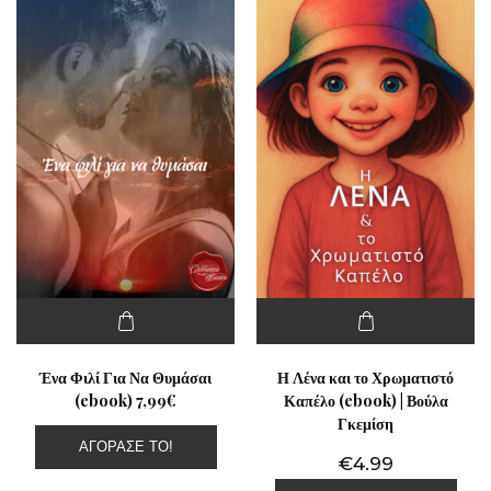
Ένα Φιλί Για Να Θυμάσαι
Η Λένα και το Χρωματιστό
(ebook) 7,99€
Καπέλο (ebook) | Βούλα
Γκεμίση
ΑΓΌΡΑΣΕ ΤΟ!
€
4.99