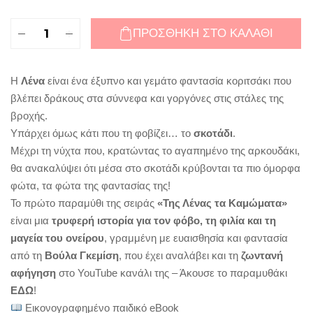
Η
ΠΡΟΣΘΉΚΗ ΣΤΟ ΚΑΛΆΘΙ
Λένα
και
ο
Η
Λένα
είναι ένα έξυπνο και γεμάτο φαντασία κοριτσάκι που
φίλος
βλέπει δράκους στα σύννεφα και γοργόνες στις στάλες της
της,
βροχής.
το
Υπάρχει όμως κάτι που τη φοβίζει… το
σκοτάδι
.
Σκοτάδι
Μέχρι τη νύχτα που, κρατώντας το αγαπημένο της αρκουδάκι,
(ebook)
θα ανακαλύψει ότι μέσα στο σκοτάδι κρύβονται τα πιο όμορφα
|
φώτα, τα φώτα της φαντασίας της!
Βούλα
Το πρώτο παραμύθι της σειράς
«Της Λένας τα Καμώματα»
Γκεμίση
είναι μια
τρυφερή ιστορία για τον φόβο, τη φιλία και τη
quantity
μαγεία του ονείρου
, γραμμένη με ευαισθησία και φαντασία
από τη
Βούλα Γκεμίση
, που έχει αναλάβει και τη
ζωντανή
αφήγηση
στο YouTube κανάλι της – Άκουσε το παραμυθάκι
ΕΔΩ
!
Εικονογραφημένο παιδικό eBook