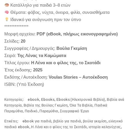
Κατάλληλο για παιδιά 3–8 ετών
Θέματα: φόβος, νύχτα, όνειρα, φιλία, συναισθήματα
Ιδανικό για ανάγνωση πριν τον ύπνο
**************
Μορφή αρχείου:
PDF (eBook, πλήρως εικονογραφημένο)
Σελίδες:
20
Συγγραφέας / Δημιουργός:
Βούλα Γκεμίση
Σειρά:
Της Λένας τα Καμώματα
Τίτλος έργου:
Η Λένα και ο φίλος της, το Σκοτάδι
Έτος έκδοσης:
2025
Εκδότης / Αυτοέκδοση:
Voulas Stories – Αυτοέκδοση
ISBN: (Υπό Έκδοση)
Κατηγορίες:
ebook
,
Ebooks
,
Ebooks (Ηλεκτρονικά Βιβλία)
,
Βιβλία ανά
Κατηγορία
,
Βιβλία της Βούλας Γκεμίση
,
Όλα Τα Βιβλία
,
Παιδικά
Παραμύθια
,
Παιδικό
,
Παραμύθια
,
Συγγραφικό Έργο
Ετικέτες:
ebook για παιδιά
,
βιβλίο για παιδιά
,
βούλα γκεμίση
,
ελληνικό
παιδικό ebook
,
Η Λένα και ο φίλος της το Σκοτάδι
,
ιστορία καληνύχτας
,