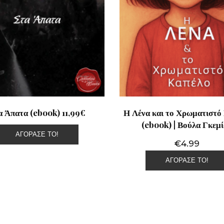
α Άπατα (ebook) 11,99€
Η Λένα και το Χρωματιστό
(ebook) | Βούλα Γκεμ
ΑΓΌΡΑΣΕ ΤΟ!
€
4.99
ΑΓΌΡΑΣΕ ΤΟ!