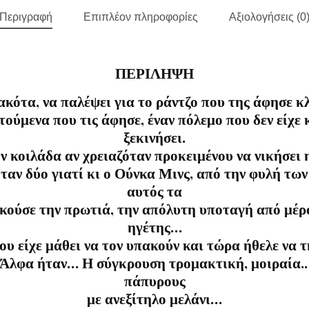
Περιγραφή
Επιπλέον πληροφορίες
Αξιολογήσεις (0
ΠΕΡΙΛΗΨΗ
ακότα, να παλέψει για το ράντζο που της άφησε κλ
τούμενα που τις άφησε, έναν πόλεμο που δεν είχε 
ξεκινήσει.
ν κοιλάδα αν χρειαζόταν προκειμένου να νικήσει
αν δύο γιατί κι ο Ούνκα Μινς, από την φυλή των
αυτός τα
ικούσε την πρωτιά, την απόλυτη υποταγή από μέρο
ηγέτης…
υ είχε μάθει να τον υπακούν και τώρα ήθελε να 
 Άλφα ήταν… Η σύγκρουση τρομακτική, μοιραία..
πάπυρους
με ανεξίτηλο μελάνι…