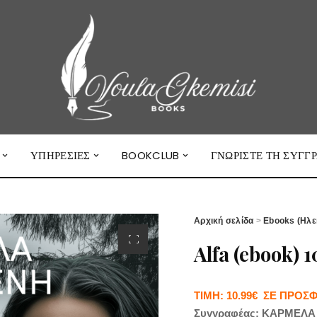
ΥΠΗΡΕΣΊΕΣ
BOOKCLUB
ΓΝΩΡΙΣΤΕ ΤΗ ΣΥΓΓ
Αρχική σελίδα
>
Ebooks (Ηλε
Alfa (ebook) 
ΤΙΜΗ: 10.99€ ΣΕ ΠΡΟΣ
Συγγραφέας: ΚΑΡΜΕΛ